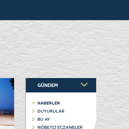
İK
GÜNDEM
HABERLER
DUYURULAR
BU AY
NÖBETÇİ ECZANELER