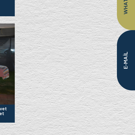
WHATSAPP
E-MAİL
avet
et