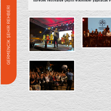
sürecek festivalde çeşitli etkinlikler yapılacak 
GERMENCİK ŞEHİR REHBERİ