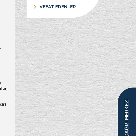
VEFAT EDENLER
e
i
lar,
ÇAĞRI MERKEZİ
ciri