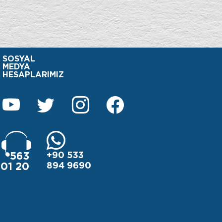
SOSYAL
MEDYA
HESAPLARIMIZ
+90 533
563
894 9690
01 20