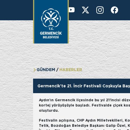
KURUMSAL
36 °
GÜNDEM
HABERLER
Germencik'te 21. İncir Festivali Coşkuyla Baş
Aydın’ın Germencik ilçesinde bu yıl 21’incisi d
kortej yürüyüşüyle başladı. Festivalde çiçek ko
oluşturdu.
Festivalin açılışına, CHP Aydın Milletvekilleri, 
Tetik, Bozdoğan Belediye Başkanı Galip Özel, 