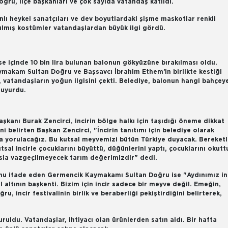
u, ilçe başkanları ve çok sayıda vatandaş katıldı.
nlı heykel sanatçıları ve dev boyutlardaki şişme maskotlar renkli
pılmış kostümler vatandaşlardan büyük ilgi gördü.
 ise içinde 10 bin lira bulunan balonun gökyüzüne bırakılması oldu.
makam Sultan Doğru ve Başsavcı İbrahim Ethem’in birlikte kestiği
 vatandaşların yoğun ilgisini çekti. Belediye, balonun hangi bahçey
duyurdu.
kanı Burak Zencirci, incirin bölge halkı için taşıdığı öneme dikkat
ni belirten Başkan Zencirci, "İncirin tanıtımı için belediye olarak
a yorulacağız. Bu kutsal meyvemizi bütün Türkiye duyacak. Bereketl
sal incirle çocuklarını büyüttü, düğünlerini yaptı, çocuklarını okuttu
i, asla vazgeçilmeyecek tarım değerimizdir" dedi.
tuğunu ifade eden Germencik Kaymakamı Sultan Doğru ise "Aydınımız in
altının başkenti. Bizim için incir sadece bir meyve değil. Emeğin,
 incir festivalinin birlik ve beraberliği pekiştirdiğini belirterek,
uruldu. Vatandaşlar, ihtiyacı olan ürünlerden satın aldı. Bir hafta