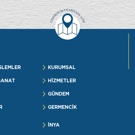
ŞLEMLER
KURUMSAL
SANAT
HİZMETLER
GÜNDEM
R
GERMENCİK
İNYA