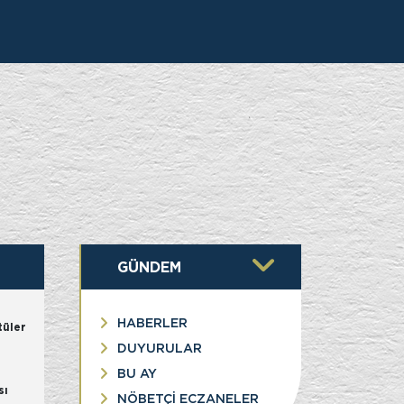
İK
GÜNDEM
HABERLER
tüler
DUYURULAR
BU AY
l
sı
NÖBETÇİ ECZANELER