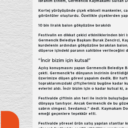
İbrahim Ethem, Germencik Kaymakamı Sultan Doğr
Kortej yürüyüşünde çiçek elbiseli mankenler, ca
görüntüler oluşturdu. Özellikle çiçeklerden ya
10 bin liralık balon gökyüzüne bırakıldı
Festivalin en dikkat çekici etkinliklerinden biri
Germencik Belediye Başkanı Burak Zencirci, Kay
kurdelenin ardından gökyüzüne bırakılan balon,
düşerse içindeki paranın sahibine verileceğini 
"İncir bizim için kutsal"
Açılış konuşmasını yapan Germencik Belediye Baş
çekti. Germencik’te dünyanın incirinin üretildiği
üzerimize düşen görevi yapalım dedik. Bir haft
topraklarımızdaki çiftçilerimiz bugüne kadar kut
evlerini aldı. İncir bizim için o kadar kutsal k
Festivalde çiftinin alın teri ile incirin buluş
dünyaya tanıtıyor. Ancak Germencik de bu güzel 
sabrın simgesi. Sevdamız." dedi. Kaymakam Doğru,
emeği geçenlere teşekkür etti.
Festivalde yöresel ürün satış yapılan stantlar k