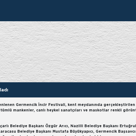
HİZMETLER
GÜNDEM
GERMENC
ladı
üzenlenen Germencik İncir Festivali, kent meydanında gerçekleştirilen
stümlü mankenler, canlı heykel sanatçıları ve maskotlar renkli görün
Koçarlı Belediye Başkanı Özgür Arıcı, Nazilli Belediye Başkanı Ertuğru
Karacasu Belediye Başkanı Mustafa Büyükyapıcı, Germencik Başsavcı