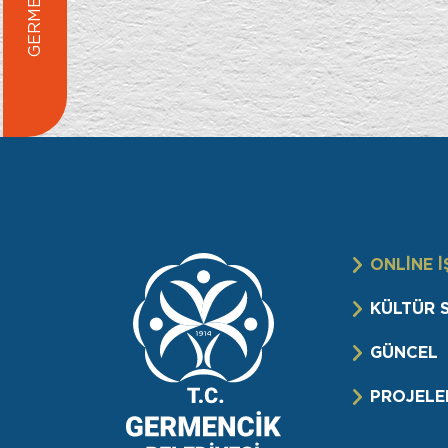
ONLİNE İ
KÜLTÜR 
GÜNCEL
PROJELE