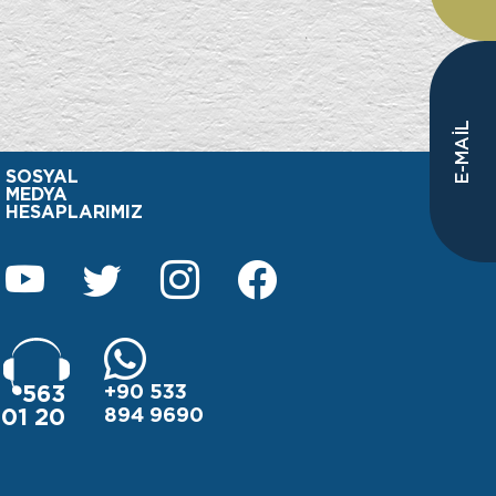
E-MAİL
SOSYAL
MEDYA
HESAPLARIMIZ
+90 533
563
894 9690
01 20