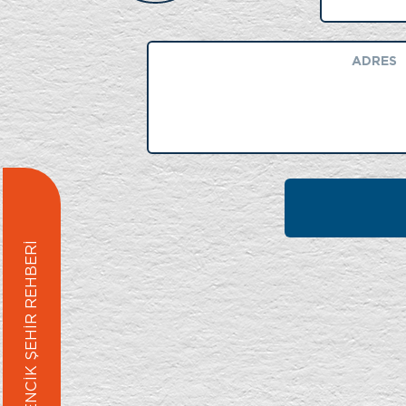
GERMENCİK ŞEHİR REHBERİ