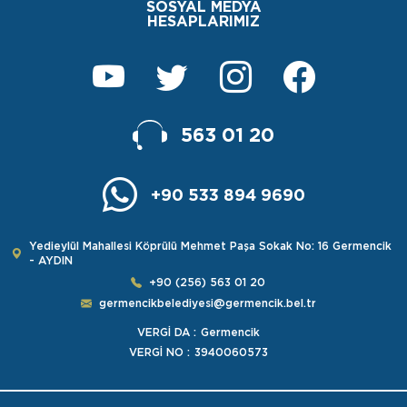
SOSYAL MEDYA
HESAPLARIMIZ
563 01 20
+90 533 894 9690
Yedieylül Mahallesi Köprülü Mehmet Paşa Sokak No: 16 Germencik
- AYDIN
+90 (256) 563 01 20
germencikbelediyesi@germencik.bel.tr
VERGİ DA :
Germencik
VERGİ NO :
3940060573